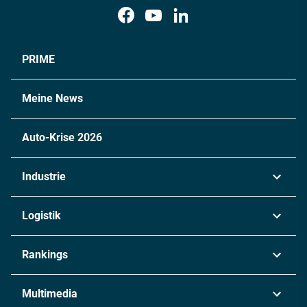
PRIME
Meine News
Auto-Krise 2026
Industrie
Automobil
Logistik
Maschinenbau
Transport & Spedition
Rankings
Chemie
Lieferketten
Industrie & Produktion
Metall
Multimedia