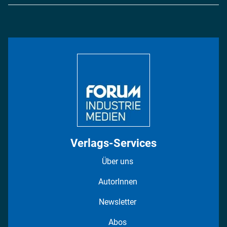
Logistik & Transport
Energie
Podcasts
Management & Leadership
Rüstung
INDUSTRIEMAGAZIN TV: Alle Folgen
Bildung
DISPO Videos
Regionen
Fotostrecken
Verlags-Services
Über uns
AutorInnen
Newsletter
Abos