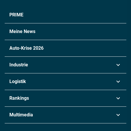
PRIME
Meine News
Auto-Krise 2026
Industrie
Automobil
Logistik
Maschinenbau
Transport & Spedition
Rankings
Chemie
Lieferketten
Industrie & Produktion
Metall
Multimedia
Logistik & Transport
Energie
Podcasts