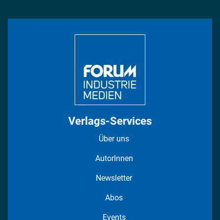
Management & Leadership
Rüstung
INDUSTRIEMAGAZIN TV: Alle Folgen
Bildung
DISPO Videos
Regionen
Fotostrecken
Verlags-Services
Über uns
AutorInnen
Newsletter
Abos
Events