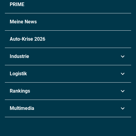
PRIME
Meine News
Auto-Krise 2026
Industrie
Automobil
Logistik
Maschinenbau
Transport & Spedition
Rankings
Chemie
Lieferketten
Industrie & Produktion
Metall
Multimedia
Logistik & Transport
Energie
Podcasts
Management & Leadership
Rüstung
INDUSTRIEMAGAZIN TV: Alle Folgen