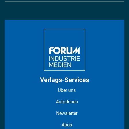
Energie
Podcasts
Management & Leadership
Rüstung
INDUSTRIEMAGAZIN TV: Alle Folgen
Bildung
DISPO Videos
Regionen
Fotostrecken
Verlags-Services
Über uns
AutorInnen
Newsletter
Abos