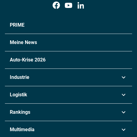
PRIME
Meine News
Auto-Krise 2026
Industrie
Automobil
Logistik
Maschinenbau
Transport & Spedition
Rankings
Chemie
Lieferketten
Industrie & Produktion
Metall
Multimedia
Logistik & Transport