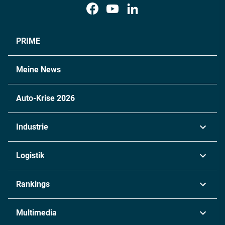
PRIME
Meine News
Auto-Krise 2026
Industrie
Automobil
Logistik
Maschinenbau
Transport & Spedition
Rankings
Chemie
Lieferketten
Industrie & Produktion
Metall
Multimedia
Logistik & Transport