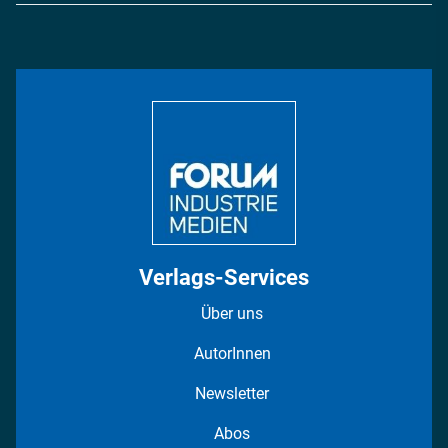
Energie
Podcasts
Management & Leadership
Rüstung
INDUSTRIEMAGAZIN TV: Alle Folgen
Bildung
DISPO Videos
Regionen
Fotostrecken
Verlags-Services
Über uns
AutorInnen
Newsletter
Abos