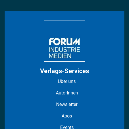
Management & Leadership
Rüstung
INDUSTRIEMAGAZIN TV: Alle Folgen
Bildung
DISPO Videos
Regionen
Fotostrecken
Verlags-Services
Über uns
AutorInnen
Newsletter
Abos
Events