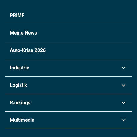
PRIME
Meine News
Auto-Krise 2026
Industrie
Automobil
Logistik
Maschinenbau
Transport & Spedition
Rankings
Chemie
Lieferketten
Industrie & Produktion
Metall
Multimedia
Logistik & Transport
Energie
Podcasts