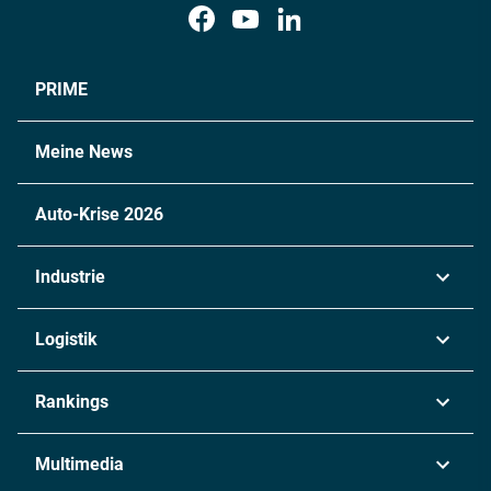
PRIME
Meine News
Auto-Krise 2026
Industrie
Automobil
Logistik
Maschinenbau
Transport & Spedition
Rankings
Chemie
Lieferketten
Industrie & Produktion
Metall
Multimedia
Logistik & Transport