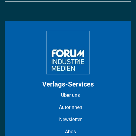
Energie
Podcasts
Management & Leadership
Rüstung
INDUSTRIEMAGAZIN TV: Alle Folgen
Bildung
DISPO Videos
Regionen
Fotostrecken
Verlags-Services
Über uns
AutorInnen
Newsletter
Abos