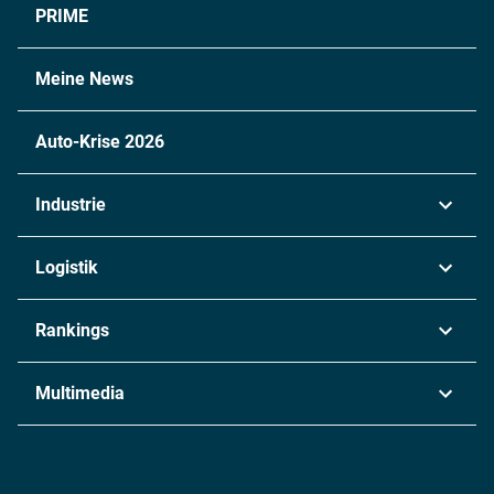
PRIME
Meine News
Auto-Krise 2026
Industrie
Automobil
Logistik
Maschinenbau
Transport & Spedition
Rankings
Chemie
Lieferketten
Industrie & Produktion
Metall
Multimedia
Logistik & Transport
Energie
Podcasts
Management & Leadership
Rüstung
INDUSTRIEMAGAZIN TV: Alle Folgen