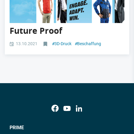
Future Proof
13.10.2021
#
3D-Druck
#
Beschaffung
PRIME