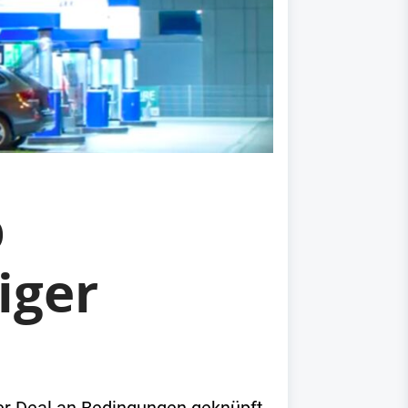
p
iger