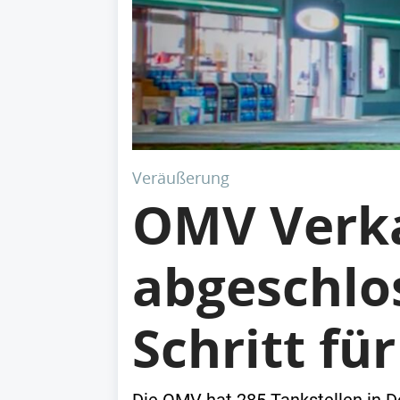
Veräußerung
OMV Verka
abgeschlos
Schritt fü