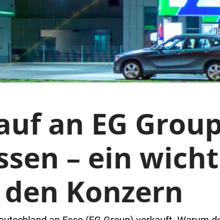
uf an EG Grou
sen – ein wicht
r den Konzern