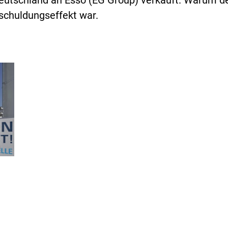
Deutschland an Esso (EG Group) verkauft. Warum d
tschuldungseffekt war.