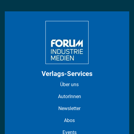
Management & Leadership
Rüstung
INDUSTRIEMAGAZIN TV: Alle Folgen
Bildung
DISPO Videos
Regionen
Fotostrecken
Verlags-Services
Über uns
AutorInnen
Newsletter
Abos
Events