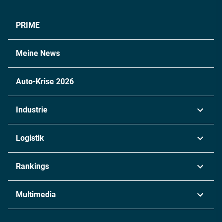
PRIME
Meine News
Auto-Krise 2026
Industrie
Automobil
Logistik
Maschinenbau
Transport & Spedition
Rankings
Chemie
Lieferketten
Industrie & Produktion
Metall
Multimedia
Logistik & Transport
Energie
Podcasts