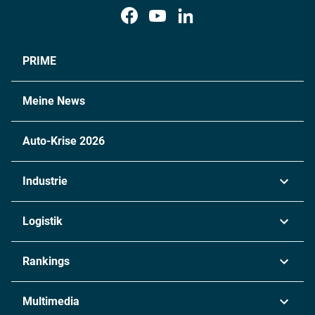
PRIME
Meine News
Auto-Krise 2026
Industrie
Automobil
Logistik
Maschinenbau
Transport & Spedition
Rankings
Chemie
Lieferketten
Industrie & Produktion
Metall
Multimedia