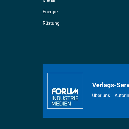
Metall
Energie
Rüstung
Verlags-Serv
Über uns
AutorI