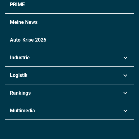
PRIME
Meine News
Auto-Krise 2026
Industrie
Automobil
Logistik
Maschinenbau
Transport & Spedition
Rankings
Chemie
Lieferketten
Industrie & Produktion
Metall
Multimedia
Logistik & Transport
Energie
Podcasts
Management & Leadership
Rüstung
INDUSTRIEMAGAZIN TV: Alle Folgen