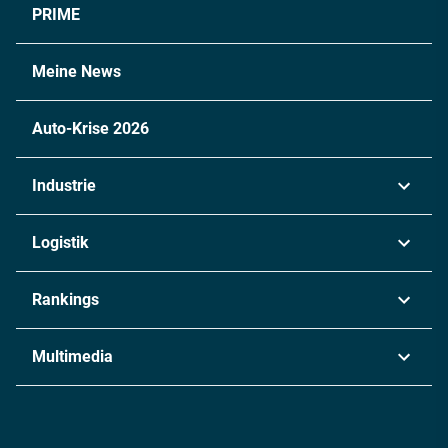
PRIME
Meine News
Auto-Krise 2026
Industrie
Automobil
Logistik
Maschinenbau
Transport & Spedition
Rankings
Chemie
Lieferketten
Industrie & Produktion
Metall
Multimedia
Logistik & Transport
Energie
Podcasts
Management & Leadership
Rüstung
INDUSTRIEMAGAZIN TV: Alle Folgen