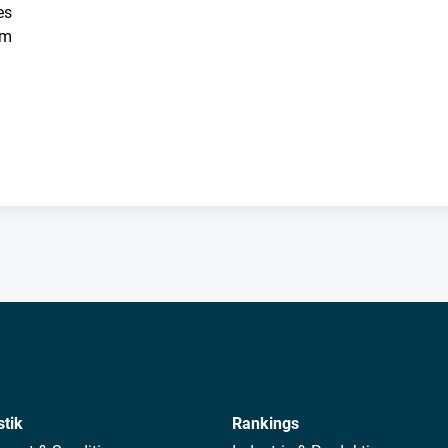
es
um
stik
Rankings