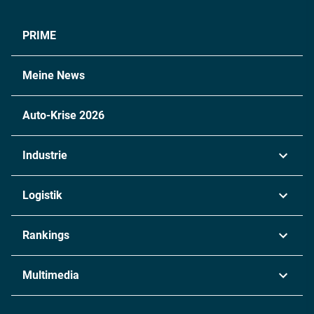
PRIME
Meine News
Auto-Krise 2026
Industrie
Automobil
Logistik
Maschinenbau
Transport & Spedition
Rankings
Chemie
Lieferketten
Industrie & Produktion
Metall
Multimedia
Logistik & Transport
Energie
Podcasts