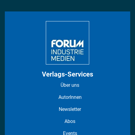
Management & Leadership
Rüstung
INDUSTRIEMAGAZIN TV: Alle Folgen
Bildung
DISPO Videos
Regionen
Fotostrecken
Verlags-Services
Über uns
AutorInnen
Newsletter
Abos
Events