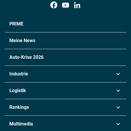
PRIME
Meine News
Auto-Krise 2026
Industrie
Automobil
Logistik
Maschinenbau
Transport & Spedition
Rankings
Chemie
Lieferketten
Industrie & Produktion
Metall
Multimedia
Logistik & Transport