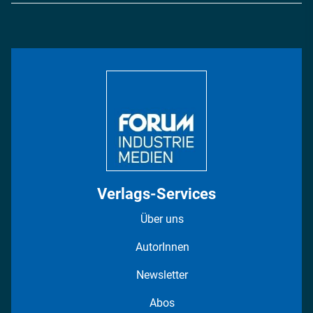
Energie
Podcasts
Management & Leadership
Rüstung
INDUSTRIEMAGAZIN TV: Alle Folgen
Bildung
DISPO Videos
Regionen
Fotostrecken
Verlags-Services
Über uns
AutorInnen
Newsletter
Abos