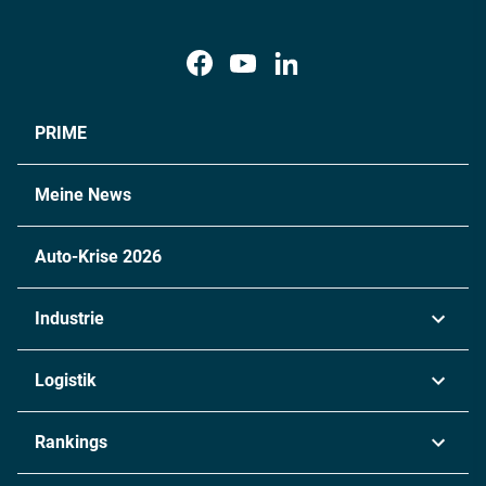
PRIME
Meine News
Auto-Krise 2026
Industrie
Automobil
Logistik
Maschinenbau
Transport & Spedition
Rankings
Chemie
Lieferketten
Industrie & Produktion