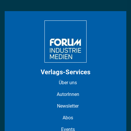
Management & Leadership
Rüstung
INDUSTRIEMAGAZIN TV: Alle Folgen
Bildung
DISPO Videos
Regionen
Fotostrecken
Verlags-Services
Über uns
AutorInnen
Newsletter
Abos
Events