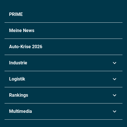
PRIME
Meine News
Auto-Krise 2026
Industrie
Automobil
Logistik
Maschinenbau
Transport & Spedition
Rankings
Chemie
Lieferketten
Industrie & Produktion
Metall
Multimedia
Logistik & Transport
Energie
Podcasts