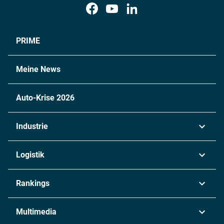
PRIME
Meine News
Auto-Krise 2026
Industrie
Automobil
Logistik
Maschinenbau
Transport & Spedition
Rankings
Chemie
Lieferketten
Industrie & Produktion
Metall
Multimedia
Logistik & Transport