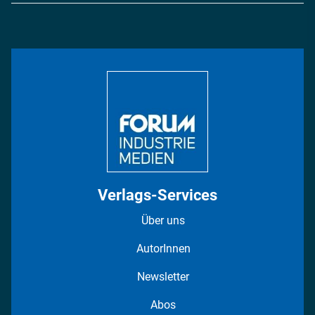
Energie
Podcasts
Management & Leadership
Rüstung
INDUSTRIEMAGAZIN TV: Alle Folgen
Bildung
DISPO Videos
Regionen
Fotostrecken
Verlags-Services
Über uns
AutorInnen
Newsletter
Abos