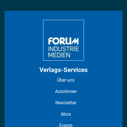
Management & Leadership
Rüstung
INDUSTRIEMAGAZIN TV: Alle Folgen
Bildung
DISPO Videos
Regionen
Fotostrecken
Verlags-Services
Über uns
AutorInnen
Newsletter
Abos
Events