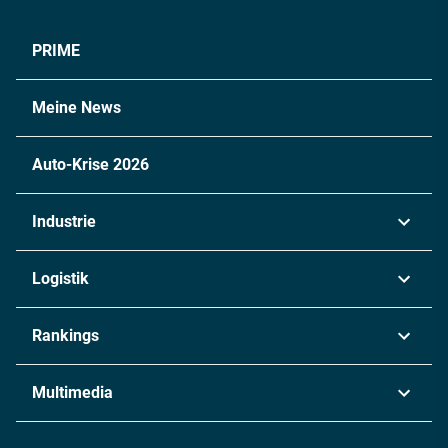
PRIME
Meine News
Auto-Krise 2026
Industrie
Automobil
Logistik
Maschinenbau
Transport & Spedition
Rankings
Chemie
Lieferketten
Industrie & Produktion
Metall
Multimedia
Logistik & Transport
Energie
Podcasts