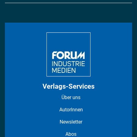
Logistik & Transport
Energie
Podcasts
Management & Leadership
Rüstung
INDUSTRIEMAGAZIN TV: Alle Folgen
Bildung
DISPO Videos
Regionen
Fotostrecken
Verlags-Services
Über uns
AutorInnen
Newsletter
Abos