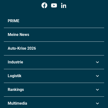
PRIME
Meine News
Auto-Krise 2026
Industrie
Automobil
Logistik
Maschinenbau
Transport & Spedition
Rankings
Chemie
Lieferketten
Industrie & Produktion
Metall
Multimedia