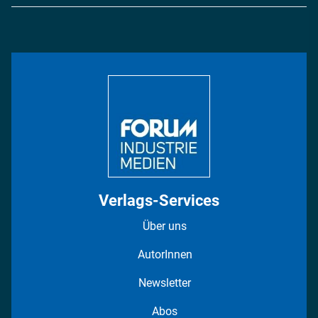
Logistik & Transport
Energie
Podcasts
Management & Leadership
Rüstung
INDUSTRIEMAGAZIN TV: Alle Folgen
Bildung
DISPO Videos
Regionen
Fotostrecken
Verlags-Services
Über uns
AutorInnen
Newsletter
Abos