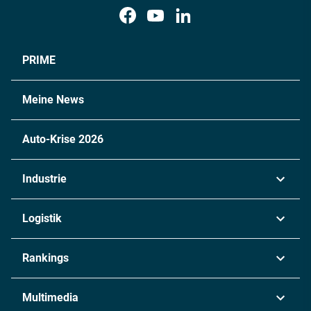
PRIME
Meine News
Auto-Krise 2026
Industrie
Automobil
Logistik
Maschinenbau
Transport & Spedition
Rankings
Chemie
Lieferketten
Industrie & Produktion
Metall
Multimedia