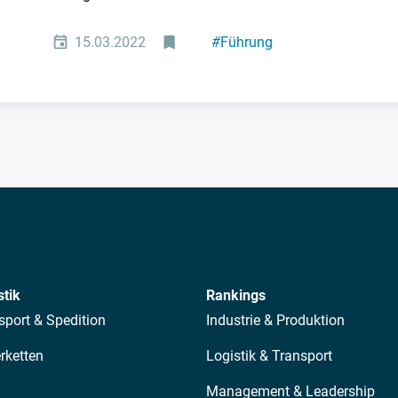
15.03.2022
#
Führung
#
Maschinenbau
stik
Rankings
sport & Spedition
Industrie & Produktion
erketten
Logistik & Transport
Management & Leadership