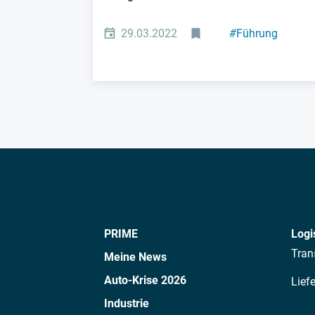
29.03.2022
#
Führung
#
Maschinenbau
PRIME
Logi
Tran
Meine News
Auto-Krise 2026
Lief
Industrie