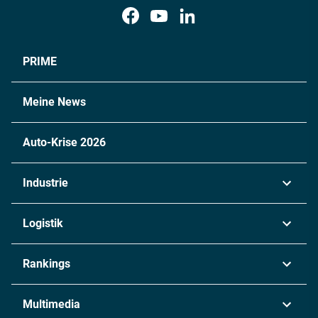
PRIME
Meine News
Auto-Krise 2026
Industrie
Automobil
Logistik
Maschinenbau
Transport & Spedition
Rankings
Chemie
Lieferketten
Industrie & Produktion
Metall
Multimedia