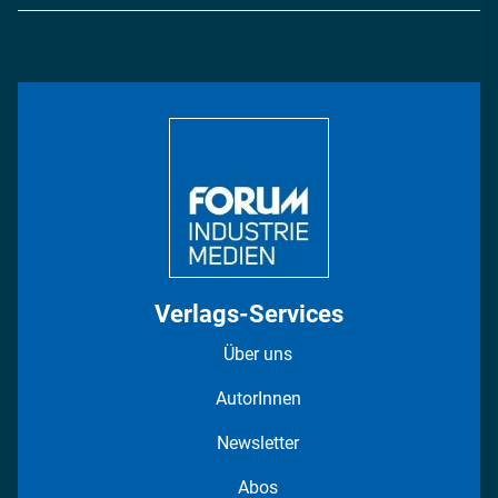
Logistik & Transport
Energie
Podcasts
Management & Leadership
Rüstung
INDUSTRIEMAGAZIN TV: Alle Folgen
Bildung
DISPO Videos
Regionen
Fotostrecken
Verlags-Services
Über uns
AutorInnen
Newsletter
Abos