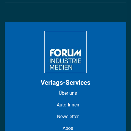
Logistik & Transport
Energie
Podcasts
Management & Leadership
Rüstung
INDUSTRIEMAGAZIN TV: Alle Folgen
Bildung
DISPO Videos
Regionen
Fotostrecken
Verlags-Services
Über uns
AutorInnen
Newsletter
Abos