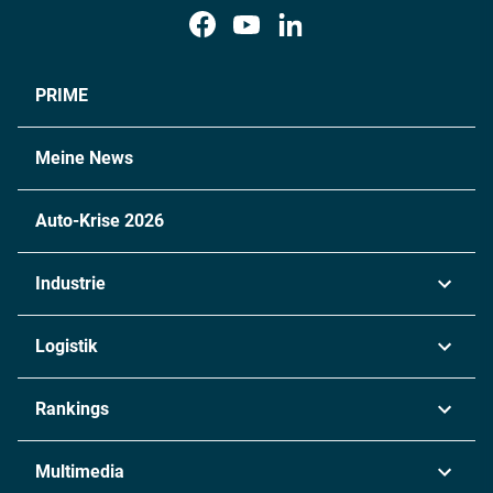
PRIME
Meine News
Auto-Krise 2026
Industrie
Automobil
Logistik
Maschinenbau
Transport & Spedition
Rankings
Chemie
Lieferketten
Industrie & Produktion
Metall
Multimedia