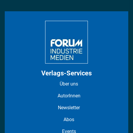
Management & Leadership
Rüstung
INDUSTRIEMAGAZIN TV: Alle Folgen
Bildung
DISPO Videos
Regionen
Fotostrecken
Verlags-Services
Über uns
AutorInnen
Newsletter
Abos
Events