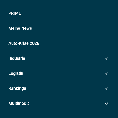
PRIME
Meine News
Auto-Krise 2026
Industrie
Automobil
Logistik
Maschinenbau
Transport & Spedition
Rankings
Chemie
Lieferketten
Industrie & Produktion
Metall
Multimedia
Logistik & Transport
Energie
Podcasts