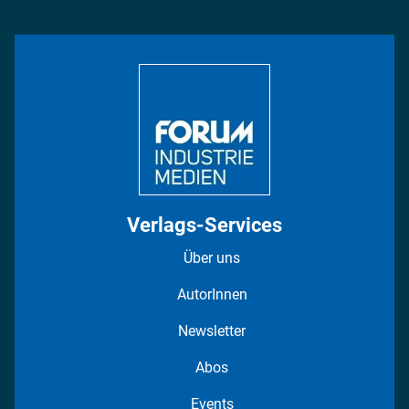
Management & Leadership
Rüstung
INDUSTRIEMAGAZIN TV: Alle Folgen
Bildung
DISPO Videos
Regionen
Fotostrecken
Verlags-Services
Über uns
AutorInnen
Newsletter
Abos
Events