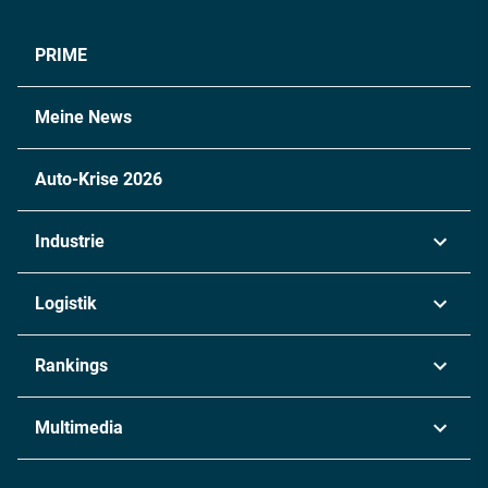
PRIME
Meine News
Auto-Krise 2026
Industrie
Automobil
Logistik
Maschinenbau
Transport & Spedition
Rankings
Chemie
Lieferketten
Industrie & Produktion
Metall
Multimedia
Logistik & Transport
Energie
Podcasts