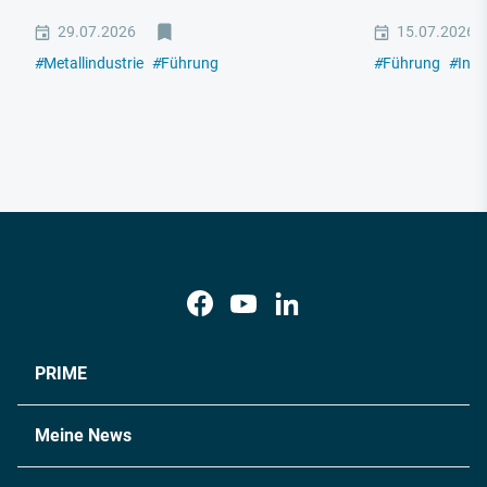
29.07.2026
15.07.2026
#
Metallindustrie
#
Führung
#
Führung
#
Indu
PRIME
Meine News