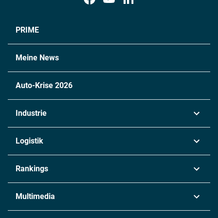
PRIME
Meine News
Auto-Krise 2026
Industrie
Automobil
Logistik
Maschinenbau
Transport & Spedition
Rankings
Chemie
Lieferketten
Industrie & Produktion
Metall
Multimedia
Logistik & Transport
Energie
Podcasts