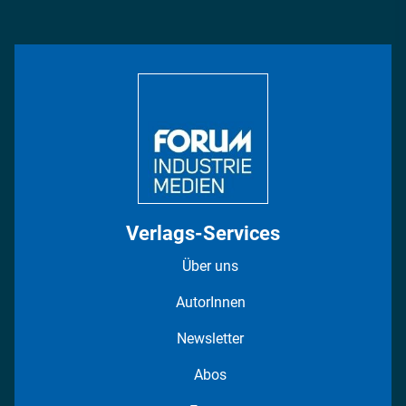
Management & Leadership
Rüstung
INDUSTRIEMAGAZIN TV: Alle Folgen
Bildung
DISPO Videos
Regionen
Fotostrecken
Verlags-Services
Über uns
AutorInnen
Newsletter
Abos