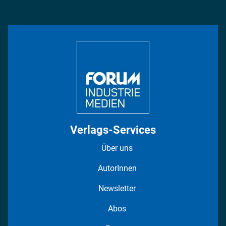
Management & Leadership
Rüstung
INDUSTRIEMAGAZIN TV: Alle Folgen
Bildung
DISPO Videos
Regionen
Fotostrecken
Verlags-Services
Über uns
AutorInnen
Newsletter
Abos