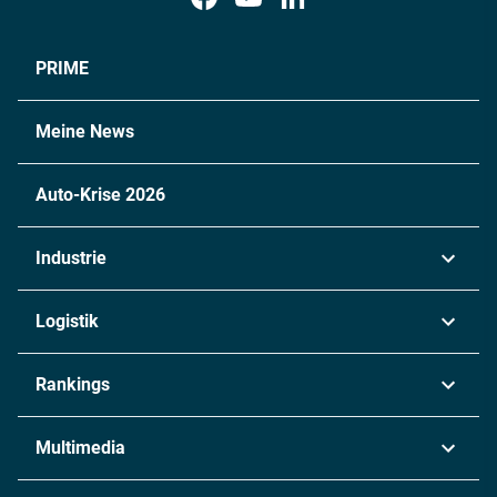
PRIME
Meine News
Auto-Krise 2026
Industrie
Automobil
Logistik
Maschinenbau
Transport & Spedition
Rankings
Chemie
Lieferketten
Industrie & Produktion
Metall
Multimedia
Logistik & Transport
Energie
Podcasts