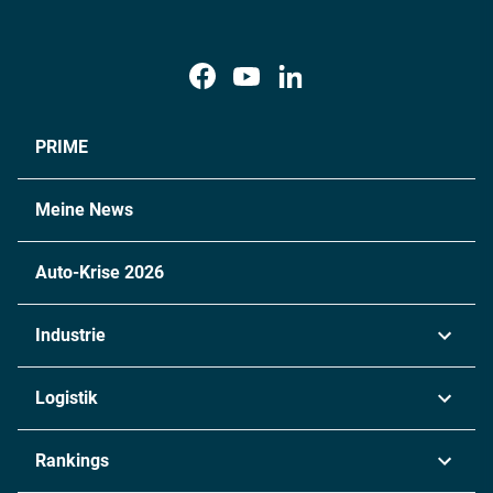
PRIME
Meine News
Auto-Krise 2026
Industrie
Automobil
Logistik
Maschinenbau
Transport & Spedition
Rankings
Chemie
Lieferketten