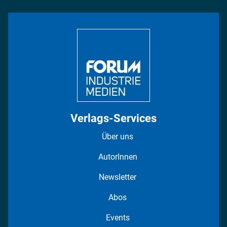
Rüstung
INDUSTRIEMAGAZIN TV: Alle Folgen
Bildung
DISPO Videos
Regionen
Fotostrecken
Verlags-Services
Über uns
AutorInnen
Newsletter
Abos
Events