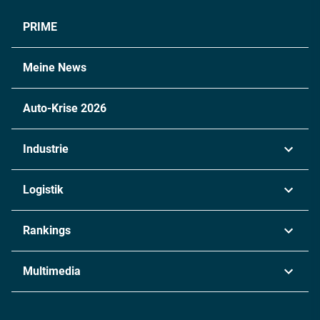
PRIME
Meine News
Auto-Krise 2026
Industrie
Automobil
Logistik
Maschinenbau
Transport & Spedition
Rankings
Chemie
Lieferketten
Industrie & Produktion
Metall
Multimedia
Logistik & Transport
Energie
Podcasts
Management & Leadership