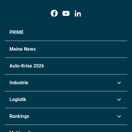
PRIME
Meine News
Auto-Krise 2026
Industrie
Automobil
Logistik
Maschinenbau
Transport & Spedition
Rankings
Chemie
Lieferketten
Industrie & Produktion
Metall