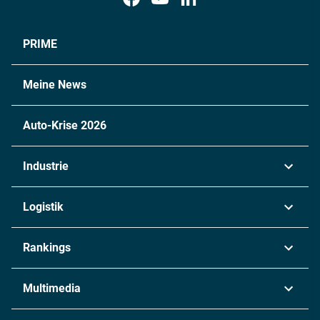
PRIME
Meine News
Auto-Krise 2026
Industrie
Automobil
Logistik
Maschinenbau
Transport & Spedition
Rankings
Chemie
Lieferketten
Industrie & Produktion
Metall
Multimedia
Logistik & Transport
Energie
Podcasts