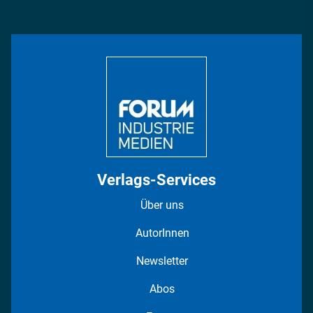
Management & Leadership
Rüstung
INDUSTRIEMAGAZIN TV: Alle Folgen
Bildung
DISPO Videos
Regionen
Fotostrecken
Verlags-Services
Über uns
AutorInnen
Newsletter
Abos