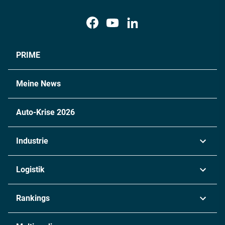
PRIME
Meine News
Auto-Krise 2026
Industrie
Automobil
Logistik
Maschinenbau
Transport & Spedition
Rankings
Chemie
Lieferketten
Industrie & Produktion
Metall