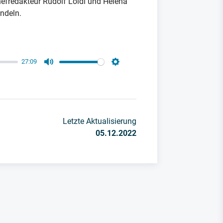
efredakteur Rudolf Loidl und Helena
ndeln.
27:09
Mute
Settings
Letzte Aktualisierung
05.12.2022