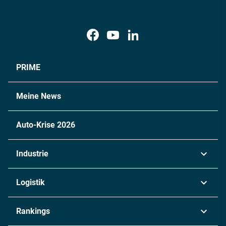
PRIME
Meine News
Auto-Krise 2026
Industrie
Automobil
Logistik
Maschinenbau
Transport & Spedition
Rankings
Chemie
Lieferketten