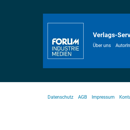
Verlags-Serv
Über uns
AutorI
Datenschutz
AGB
Impressum
Kont