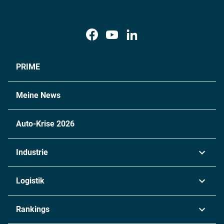
PRIME
Meine News
Auto-Krise 2026
Industrie
Automobil
Logistik
Maschinenbau
Transport & Spedition
Rankings
Chemie
Lieferketten