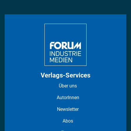
Management & Leadership
Rüstung
INDUSTRIEMAGAZIN TV: Alle Folgen
Bildung
DISPO Videos
Regionen
Fotostrecken
Verlags-Services
Über uns
AutorInnen
Newsletter
Abos