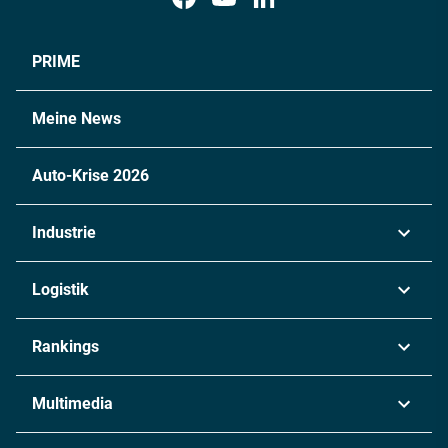
PRIME
Meine News
Auto-Krise 2026
Industrie
Automobil
Logistik
Maschinenbau
Transport & Spedition
Rankings
Chemie
Lieferketten
Industrie & Produktion
Metall
Multimedia
Logistik & Transport
Energie
Podcasts