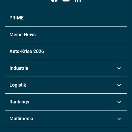
PRIME
Meine News
Auto-Krise 2026
Industrie
Automobil
Logistik
Maschinenbau
Transport & Spedition
Rankings
Chemie
Lieferketten
Industrie & Produktion
Metall
Multimedia
Logistik & Transport
Energie
Podcasts