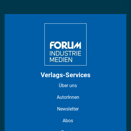
Management & Leadership
Rüstung
INDUSTRIEMAGAZIN TV: Alle Folgen
Bildung
DISPO Videos
Regionen
Fotostrecken
Verlags-Services
Über uns
AutorInnen
Newsletter
Abos