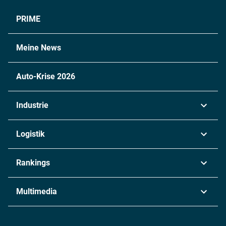
PRIME
Meine News
Auto-Krise 2026
Industrie
Automobil
Logistik
Maschinenbau
Transport & Spedition
Rankings
Chemie
Lieferketten
Industrie & Produktion
Metall
Multimedia
Logistik & Transport
Energie
Podcasts
Management & Leadership