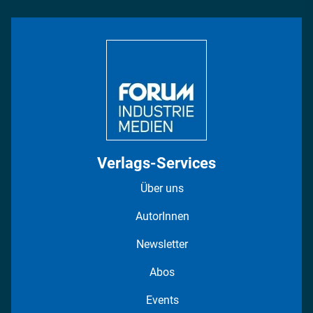
Rüstung
INDUSTRIEMAGAZIN TV: Alle Folgen
Bildung
DISPO Videos
Regionen
Fotostrecken
Verlags-Services
Über uns
AutorInnen
Newsletter
Abos
Events