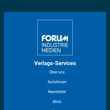
Management & Leadership
Rüstung
INDUSTRIEMAGAZIN TV: Alle Folgen
Bildung
DISPO Videos
Regionen
Fotostrecken
Verlags-Services
Über uns
AutorInnen
Newsletter
Abos