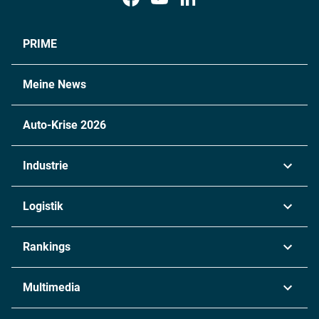
PRIME
Meine News
Auto-Krise 2026
Industrie
Automobil
Logistik
Maschinenbau
Transport & Spedition
Rankings
Chemie
Lieferketten
Industrie & Produktion
Metall
Multimedia
Logistik & Transport
Energie
Podcasts