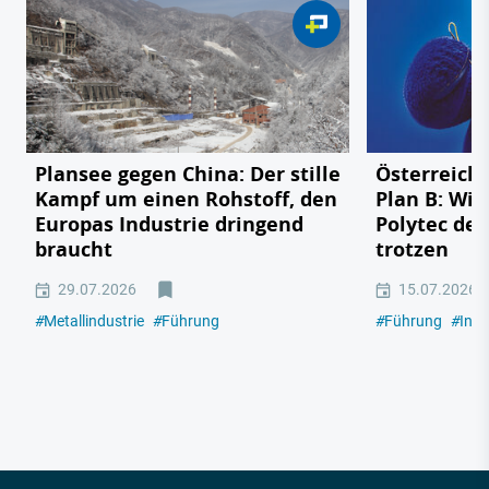
Plansee gegen China: Der stille
Österreichs
Kampf um einen Rohstoff, den
Plan B: Wie
Europas Industrie dringend
Polytec de
braucht
trotzen
29.07.2026
15.07.2026
#
Metallindustrie
#
Führung
#
Führung
#
Indu