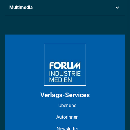
Industrie & Produktion
Metall
Multimedia
Logistik & Transport
Energie
Podcasts
Management & Leadership
Rüstung
INDUSTRIEMAGAZIN TV: Alle Folgen
Bildung
DISPO Videos
Regionen
Fotostrecken
Verlags-Services
Über uns
AutorInnen
Newsletter