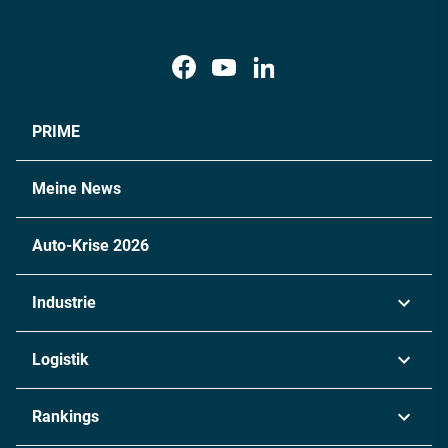
PRIME
Meine News
Auto-Krise 2026
Industrie
Automobil
Logistik
Maschinenbau
Transport & Spedition
Rankings
Chemie
Lieferketten