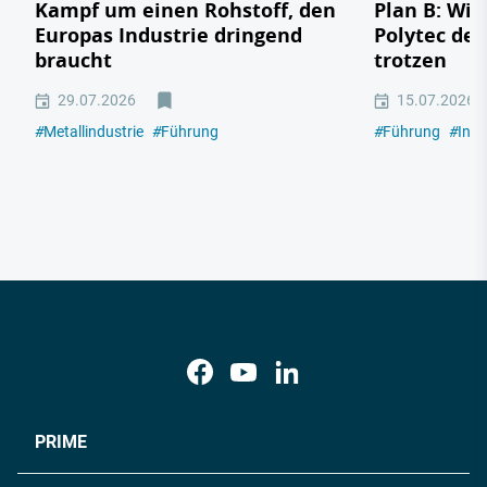
Kampf um einen Rohstoff, den
Plan B: Wie
Europas Industrie dringend
Polytec de
braucht
trotzen
29.07.2026
15.07.2026
#
Metallindustrie
#
Führung
#
Führung
#
Indu
PRIME