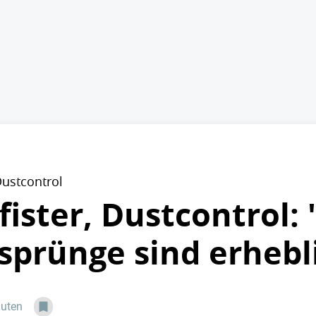
Dustcontrol
ister, Dustcontrol: 
sprünge sind erhebl
nuten