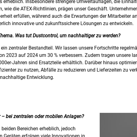
 erheblich. Insbesondere strengere Umweltauflagen, die Einha
ten, wie die ATEX-Richtlinien, prägen unser Geschäft. Unterneh
rheit erfüllen, während auch die Erwartungen der Mitarbeiter 
ierlich innovative und zukunftssichere Lösungen zu entwickeln.
 Thema. Was tut Dustcontrol, um nachhaltiger zu werden?
 ein zentraler Bestandteil. Wir lassen unsere Fortschritte regel
on 2023 auf 2024 um 30 % verbessern. Zudem tragen unsere lan
000er-Jahren sind Ersatzteile erhältlich. Darüber hinaus optimie
ienter zu nutzen, Abfälle zu reduzieren und Lieferzeiten zu ver
nachhaltige Entwicklung.
 – bei zentralen oder mobilen Anlagen?
 beiden Bereichen erheblich, jedoch
n Geräten erfolgen viele Innovationen in