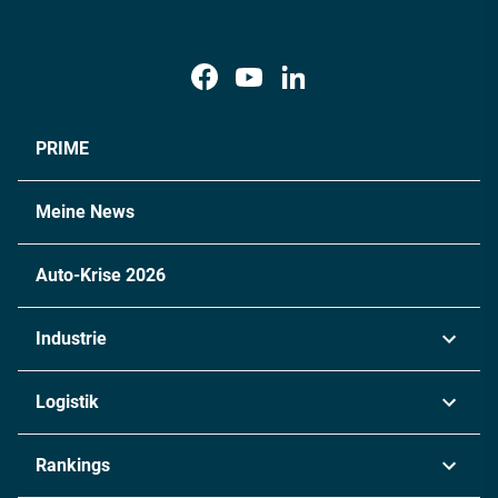
PRIME
Meine News
Auto-Krise 2026
Industrie
Automobil
Logistik
Maschinenbau
Transport & Spedition
Rankings
Chemie
Lieferketten