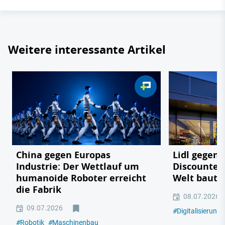
Weitere interessante Artikel
China gegen Europas
Lidl gegen
Industrie: Der Wettlauf um
Discounter 
humanoide Roboter erreicht
Welt baut
die Fabrik
08.07.2026
09.07.2026
#
Digitalisierung
#
Robotik
#
Maschinenbau